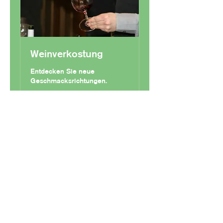
Weinverkostung
Entdecken Sie neue
Geschmacksrichtungen.
Tage werden geladen ...
30
30 $
US-
Dollar
Buchen